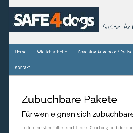
Soziale Ar
Home
Wie ich arbeite
Coaching Angebote / Preise
Kontakt
Zubuchbare Pakete
Für wen eignen sich zubuchbar
In den meisten Fällen reicht mein Coaching und die dar