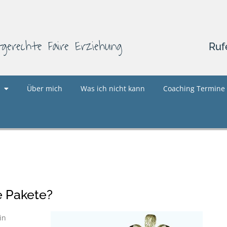
tgerechte Faire Erziehung
Ruf
Über mich
Was ich nicht kann
Coaching Termine
e Pakete?
in